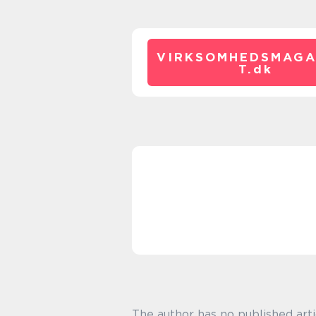
VIRKSOMHEDSMAGA
T.
dk
The author has no published arti