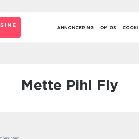
SINE
ANNONCERING
OM OS
COOKI
Mette Pihl Fly
cles yet