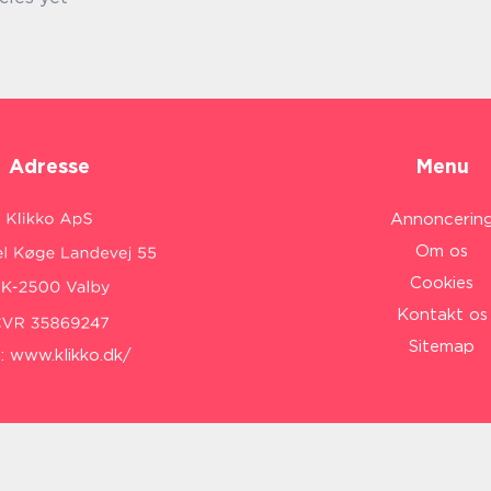
Adresse
Menu
Annoncerin
Om os
Cookies
Kontakt os
Sitemap
:
www.klikko.dk/