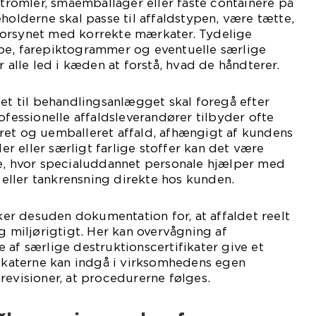
 tromler, småemballager eller faste containere på
eholderne skal passe til affaldstypen, være tætte,
orsynet med korrekte mærkater. Tydelige
pe, farepiktogrammer og eventuelle særlige
r alle led i kæden at forstå, hvad de håndterer.
iet til behandlingsanlægget skal foregå efter
ofessionelle affaldsleverandører tilbyder ofte
ret og uemballeret affald, afhængigt af kundens
 eller særligt farlige stoffer kan det være
ce, hvor specialuddannet personale hjælper med
ller tankrensning direkte hos kunden.
r desuden dokumentation for, at affaldet reelt
g miljørigtigt. Her kan overvågning af
 af særlige destruktionscertifikater give et
fikaterne kan indgå i virksomhedens egen
revisioner, at procedurerne følges.