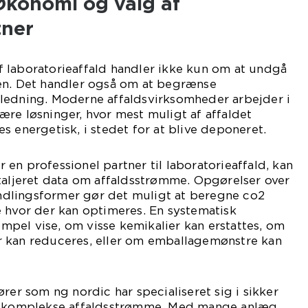
 Økonomi og valg af
tner
 laboratorieaffald handler ikke kun om at undgå
en. Det handler også om at begrænse
ledning. Moderne affaldsvirksomheder arbejder i
re løsninger, hvor mest muligt af affaldet
s energetisk, i stedet for at blive deponeret.
en professionel partner til laboratorieaffald, kan
taljeret data om affaldsstrømme. Opgørelser over
dlingsformer gør det muligt at beregne co2
 hvor der kan optimeres. En systematisk
pel vise, om visse kemikalier kan erstattes, om
 kan reduceres, eller om emballagemønstre kan
rer som ng nordic har specialiseret sig i sikker
af komplekse affaldsstrømme. Med mange anlæg,