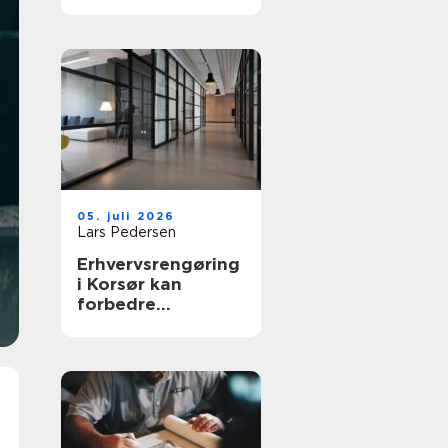
løsning til din
virksomhed
05. juli 2026
Lars Pedersen
Erhvervsrengøring
i Korsør kan
forbedre
arbejdsmiljøet