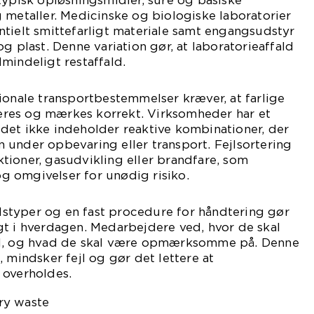
typisk opløsningsmidler, sure og basiske
 metaller. Medicinske og biologiske laboratorier
tielt smittefarligt materiale samt engangsudstyr
g plast. Denne variation gør, at laboratorieaffald
mindeligt restaffald.
ionale transportbestemmelser kræver, at farlige
rteres og mærkes korrekt. Virksomheder har et
faldet ikke indeholder reaktive kombinationer, der
 under opbevaring eller transport. Fejlsortering
tioner, gasudvikling eller brandfare, som
 omgivelser for unødig risiko.
aldstyper og en fast procedure for håndtering gør
gt i hverdagen. Medarbejdere ved, hvor de skal
ld, og hvad de skal være opmærksomme på. Denne
 mindsker fejl og gør det lettere at
 overholdes.