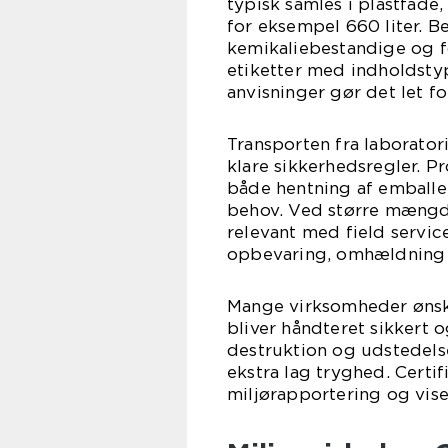
typisk samles i plastfade,
for eksempel 660 liter. B
kemikaliebestandige og f
etiketter med indholdsty
anvisninger gør det let fo
Transporten fra laborator
klare sikkerhedsregler. Pr
både hentning af emballe
behov. Ved større mængder
relevant med field servi
opbevaring, omhældning e
Mange virksomheder ønske
bliver håndteret sikkert o
destruktion og udstedelse
ekstra lag tryghed. Certi
miljørapportering og vise