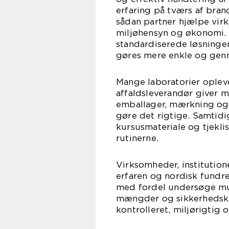
erfaring på tværs af bran
sådan partner hjælpe vi
miljøhensyn og økonomi. V
standardiserede løsninge
gøres mere enkle og gen
Mange laboratorier opleve
affaldsleverandør giver 
emballager, mærkning og
gøre det rigtige. Samtidi
kursusmateriale og tjeklis
rutinerne.
Virksomheder, institution
erfaren og nordisk fundret
med fordel undersøge mu
mængder og sikkerhedskra
kontrolleret, miljørigtig