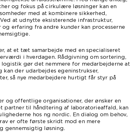
cher og fokus på cirkulære løsninger kan en
rksomheder med at kombinere sikkerhed,
ed at udnytte eksisterende infrastruktur,
r og erfaring fra andre kunder kan processerne
nemsigtige.
r, at et tæt samarbejde med en specialiseret
merværdi i hverdagen. Rådgivning om sortering,
 logistik gør det nemmere for medarbejderne at
g kan der udarbejdes egeninstrukser,
ter, så nye medarbejdere hurtigt får styr på
er og offentlige organisationer, der ønsker en
 partner til håndtering af laboratorieaffald, kan
lighederne hos ng nordic. En dialog om behov,
v er ofte første skridt mod en mere
 og gennemsigtig løsning.