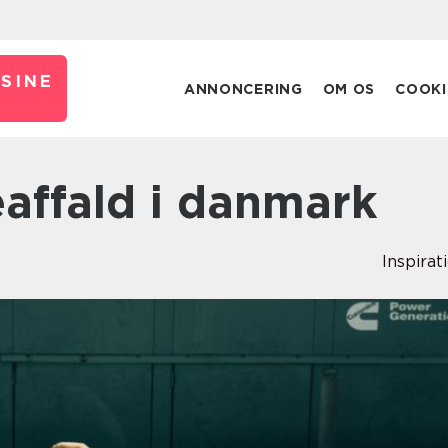
SINE
ANNONCERING
OM OS
COOKI
eaffald i danmark
Inspirat