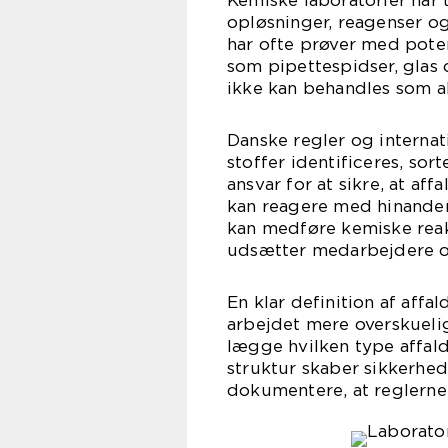
Kemiske laboratorier har 
opløsninger, reagenser og
har ofte prøver med poten
som pipettespidser, glas o
ikke kan behandles som al
Danske regler og internat
stoffer identificeres, so
ansvar for at sikre, at af
kan reagere med hinanden
kan medføre kemiske reak
udsætter medarbejdere og
En klar definition af aff
arbejdet mere overskueli
lægge hvilken type affa
struktur skaber sikkerhed,
dokumentere, at reglerne