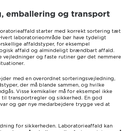
g, emballering og transport
boratorieaffald starter med korrekt sortering tæt
 Hvert laboratorieområde bør have tydeligt
skellige affaldstyper, for eksempel
ologisk affald og almindeligt brændbart affald.
e vejledninger og faste rutiner gør det nemmere
ituationer.
der med en overordnet sorteringsvejledning,
ldstyper, der må blande sammen, og hvilke
ndgås. Visse kemikalier må for eksempel ikke
til transportregler og sikkerhed. En god
 svar og gør nye medarbejdere trygge ved at
dning for sikkerheden. Laboratorieaffald kan