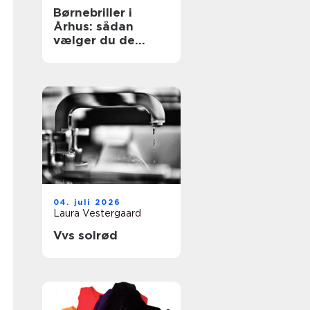
Børnebriller i
Århus: sådan
vælger du de
rigtige briller til
dit barn
04. juli 2026
Laura Vestergaard
Vvs solrød