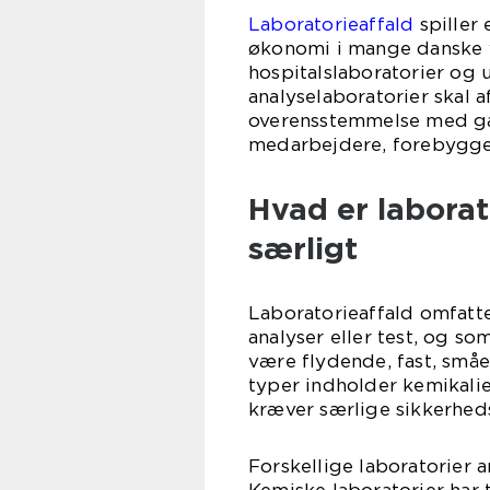
Laboratorieaffald
spiller 
økonomi i mange danske v
hospitalslaboratorier og 
analyselaboratorier skal a
overensstemmelse med gæ
medarbejdere, forebygger
Hvad er laborat
særligt
Laboratorieaffald omfatter
analyser eller test, og s
være flydende, fast, småe
typer indholder kemikalier
kræver særlige sikkerheds
Forskellige laboratorier 