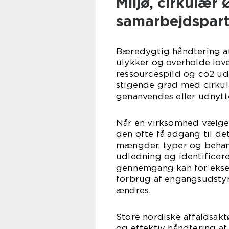
Miljø, cirkulær
samarbejdspar
Bæredygtig håndtering af
ulykker og overholde lov
ressourcespild og co2 ud
stigende grad med cirkulæ
genanvendes eller udnytte
Når en virksomhed vælger 
den ofte få adgang til de
mængder, typer og behan
udledning og identificere
gennemgang kan for eksem
forbrug af engangsudstyr
ændres.
Store nordiske affaldsaktø
og effektiv håndtering 