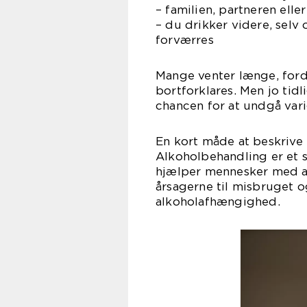
– familien, partneren ell
– du drikker videre, sel
forværres
Mange venter længe, ford
bortforklares. Men jo tidl
chancen for at undgå vari
En kort måde at beskrive 
Alkoholbehandling er et s
hjælper mennesker med at
årsagerne til misbruget og
alkoholafhængighed.