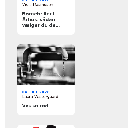
05. juli 2026
Viola Rasmusen
Børnebriller i
Århus: sådan
vælger du de
rigtige briller til
dit barn
04. juli 2026
Laura Vestergaard
Vvs solrød