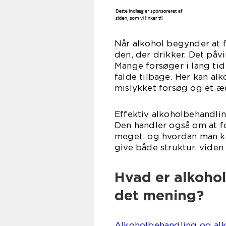
Når alkohol begynder at 
den, der drikker. Det påv
Mange forsøger i lang tid
falde tilbage. Her kan al
mislykket forsøg og et æd
Effektiv alkoholbehandli
Den handler også om at for
meget, og hvordan man ka
give både struktur, viden
Hvad er alkohol
det mening?
Alkoholbehandling og alko