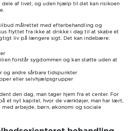
ele af livet, og uden hjælp til det kan risikoen
e.
 tilbud målrettet med efterbehandling og
s flyttet fra ikke at drikke i dag til at skabe et
igt liv på længere sigt. Det kan indebære:
ler
milien forstår sygdommen og kan støtte uden at
ier og andre sårbare tidspunkter
upper eller selvhjælpsgrupper
dent den dag, man tager hjem fra et center. For
å et nyt kapitel, hvor de værktøjer, man har lært,
ag med arbejde, børn, økonomi og sociale
elhedsorienteret behandling