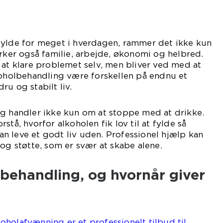
fylde for meget i hverdagen, rammer det ikke kun
irker også familie, arbejde, økonomi og helbred.
 at klare problemet selv, men bliver ved med at
koholbehandling være forskellen på endnu et
ru og stabilt liv.
ng handler ikke kun om at stoppe med at drikke.
stå, hvorfor alkoholen fik lov til at fylde så
n leve et godt liv uden. Professionel hjælp kan
 og støtte, som er svær at skabe alene.
behandling, og hvornår giver
holafvænning er et professionelt tilbud til