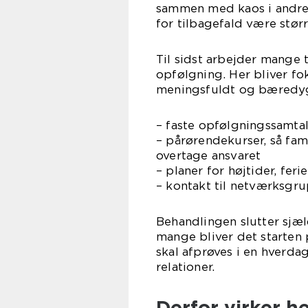
sammen med kaos i andre d
for tilbagefald være størr
Til sidst arbejder mange
opfølgning. Her bliver foku
meningsfuldt og bæredygt
– faste opfølgningssamta
– pårørendekurser, så fa
overtage ansvaret
– planer for højtider, fer
– kontakt til netværksgr
Behandlingen slutter sjæl
mange bliver det starten p
skal afprøves i en hverd
relationer.
Derfor virker h