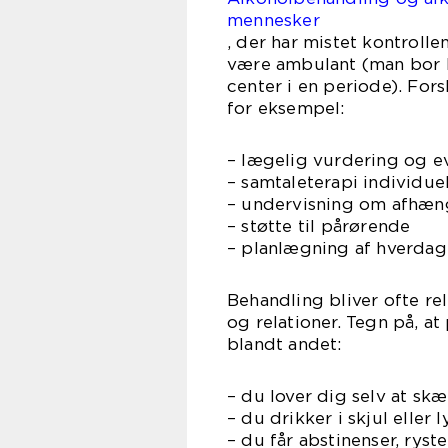
mennesker
, der har mistet kontroll
være ambulant (man bor 
center i en periode). For
for eksempel:
– lægelig vurdering og e
– samtaleterapi individue
– undervisning om afhæng
– støtte til pårørende
– planlægning af hverdag
Behandling bliver ofte re
og relationer. Tegn på, a
blandt andet:
– du lover dig selv at skæ
– du drikker i skjul elle
– du får abstinenser, ryst