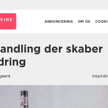
SINE
ANNONCERING
OM OS
COOKI
dring
gaard
Inspirat