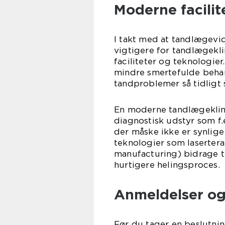
Moderne facilit
I takt med at tandlægevid
vigtigere for tandlægekl
faciliteter og teknologier
mindre smertefulde beha
tandproblemer så tidligt
En moderne tandlægeklin
diagnostisk udstyr som f.
der måske ikke er synlige
teknologier som laserte
manufacturing) bidrage t
hurtigere helingsproces.
Anmeldelser 
Før du tager en beslutnin