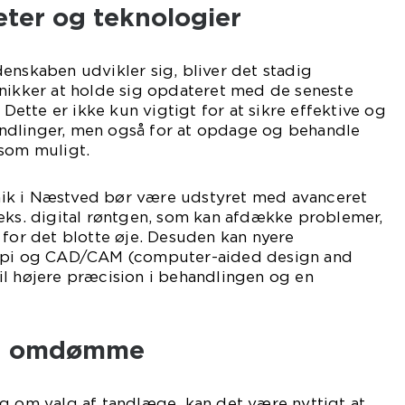
eter og teknologier
enskaben udvikler sig, bliver det stadig
inikker at holde sig opdateret med de seneste
. Dette er ikke kun vigtigt for at sikre effektive og
ndlinger, men også for at opdage og behandle
 som muligt.
ik i Næstved bør være udstyret med avanceret
eks. digital røntgen, som kan afdække problemer,
 for det blotte øje. Desuden kan nyere
rapi og CAD/CAM (computer-aided design and
il højere præcision i behandlingen og en
og omdømme
g om valg af tandlæge, kan det være nyttigt at