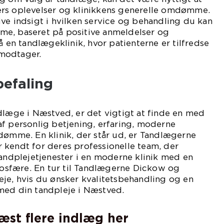
rs oplevelser og klinikkens generelle omdømme.
ve indsigt i hvilken service og behandling du kan
e, baseret på positive anmeldelser og
å en tandlægeklinik, hvor patienterne er tilfredse
modtager.
befaling
dlæge i Næstved, er det vigtigt at finde en med
f personlig betjening, erfaring, moderne
dømme. En klinik, der står ud, er Tandlægerne
 kendt for deres professionelle team, der
tandplejetjenester i en moderne klinik med en
sfære. En tur til Tandlægerne Dickow og
je, hvis du ønsker kvalitetsbehandling og en
med din tandpleje i Næstved.
læst flere indlæg her