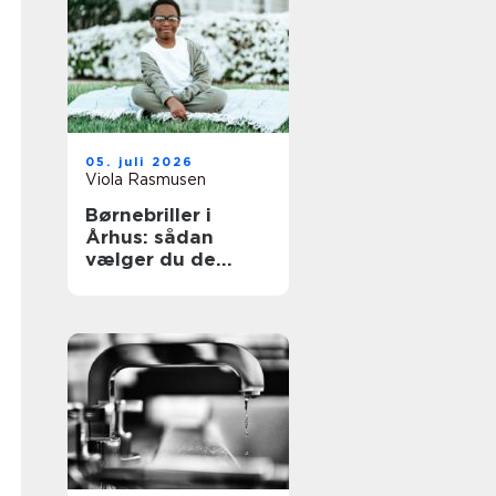
05. juli 2026
Viola Rasmusen
Børnebriller i
Århus: sådan
vælger du de
rigtige briller til
dit barn