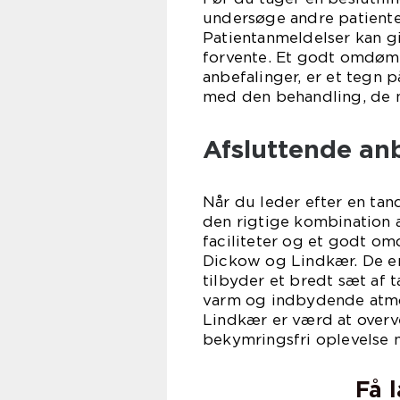
undersøge andre patiente
Patientanmeldelser kan gi
forvente. Et godt omdømm
anbefalinger, er et tegn p
med den behandling, de 
Afsluttende an
Når du leder efter en tan
den rigtige kombination a
faciliteter og et godt om
Dickow og Lindkær. De er
tilbyder et bredt sæt af 
varm og indbydende atmo
Lindkær er værd at overve
bekymringsfri oplevelse 
Få 