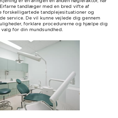
jening er erfaringen en anden nøglefaktor, når
Erfarne tandlæger med en bred vifte af
 forskelligartede tandplejesituationer og
nde service. De vil kunne vejlede dig gennem
uligheder, forklare procedurerne og hjælpe dig
 valg for din mundsundhed.