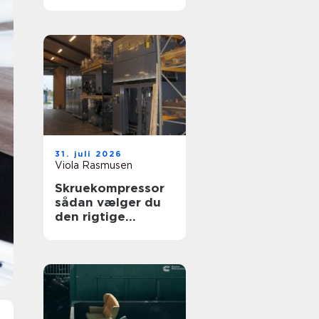
drøm
31. juli 2026
Viola Rasmusen
Skruekompressor
sådan vælger du
den rigtige
løsning til din
virksomhed