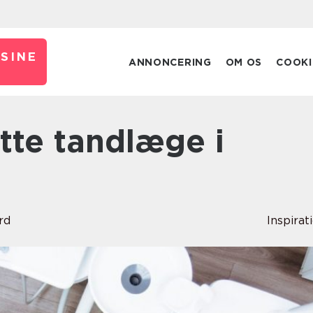
SINE
ANNONCERING
OM OS
COOKI
rd
Inspirat