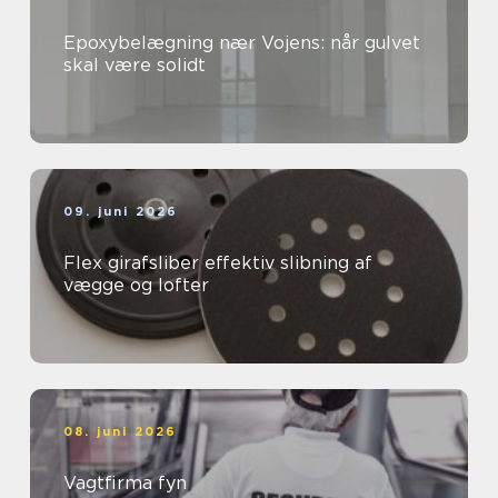
Epoxybelægning nær Vojens: når gulvet
skal være solidt
09. juni 2026
Flex girafsliber effektiv slibning af
vægge og lofter
08. juni 2026
Vagtfirma fyn