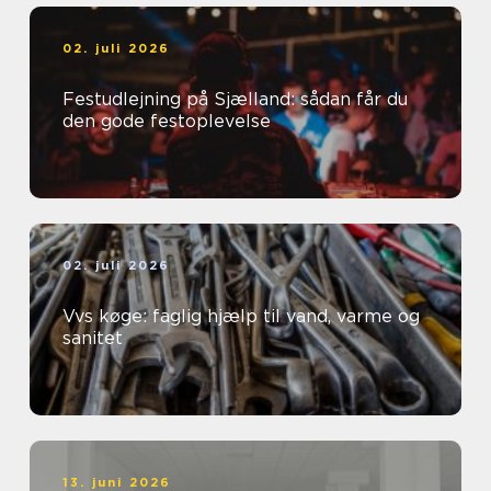
02. juli 2026
Festudlejning på Sjælland: sådan får du
den gode festoplevelse
02. juli 2026
Vvs køge: faglig hjælp til vand, varme og
sanitet
13. juni 2026