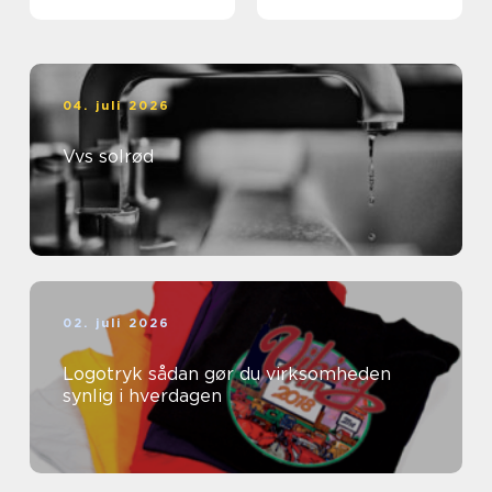
04. juli 2026
Vvs solrød
02. juli 2026
Logotryk sådan gør du virksomheden
synlig i hverdagen