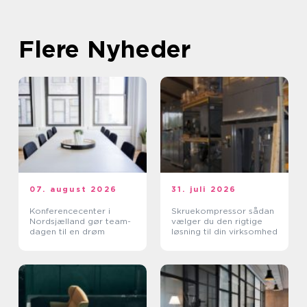
Flere Nyheder
07. august 2026
31. juli 2026
Konferencecenter i
Skruekompressor sådan
Nordsjælland gør team-
vælger du den rigtige
dagen til en drøm
løsning til din virksomhed