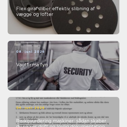
Flex girafsliber effektiv slibning af
vægge og lofter
08. juni 2026
Vagtfirma fyn
04. juni 2026
Risikovurdering maskiner: sådan skaber
du sikker drift og lovlig dokumentation