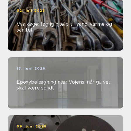
02. juli 2026
Vvs køge: faglig hjælp til vand, varme og
sanitet
13. juni 2026
Epoxybelægning nær Vojens: når gulvet
skal være solidt
09. juni 2026