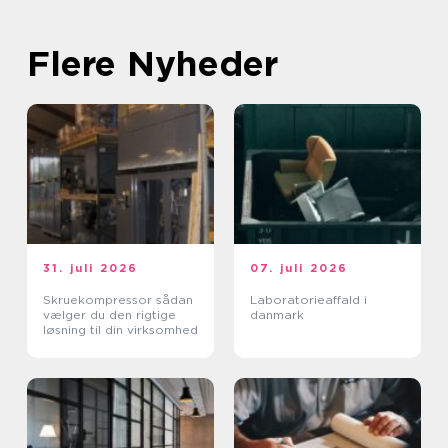
Flere Nyheder
31. juli 2026
07. juli 2026
Skruekompressor sådan
Laboratorieaffald i
vælger du den rigtige
danmark
løsning til din virksomhed