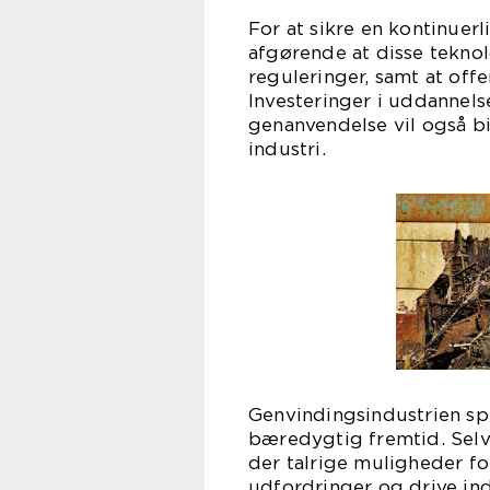
For at sikre en kontinuerl
afgørende at disse tekno
reguleringer, samt at off
Investeringer i uddannel
genanvendelse vil også b
industri.
Genvindingsindustrien spi
bæredygtig fremtid. Selvo
der talrige muligheder fo
udfordringer og drive indu