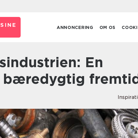
SINE
ANNONCERING
OM OS
COOKI
n bæredygtig fremti
Inspirat