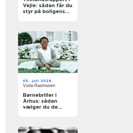
Vejle: sådan får du
styr på boligens
tilstand
05. juli 2026
Viola Rasmusen
Børnebriller i
Århus: sådan
vælger du de
rigtige briller til
dit barn