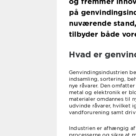
og fremmer innov
på genvindingsind
nuværende stand,
tilbyder både vor
Hvad er genvin
Genvindingsindustrien bes
indsamling, sortering, be
nye råvarer. Den omfatter e
metal og elektronik er bl
materialer omdannes til n
udvinde råvarer, hvilket 
vandforurening samt driv
Industrien er afhængig af
processerne og sikre at m