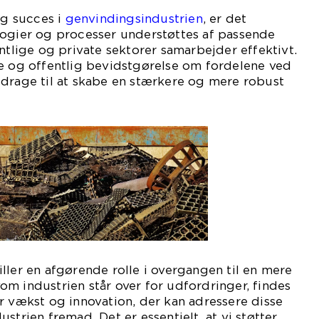
ig succes i
genvindingsindustrien
, er det
logier og processer understøttes af passende
entlige og private sektorer samarbejder effektivt.
se og offentlig bevidstgørelse om fordelene ved
idrage til at skabe en stærkere og mere robust
ller en afgørende rolle i overgangen til en mere
m industrien står over for udfordringer, findes
r vækst og innovation, der kan adressere disse
strien fremad. Det er essentielt, at vi støtter