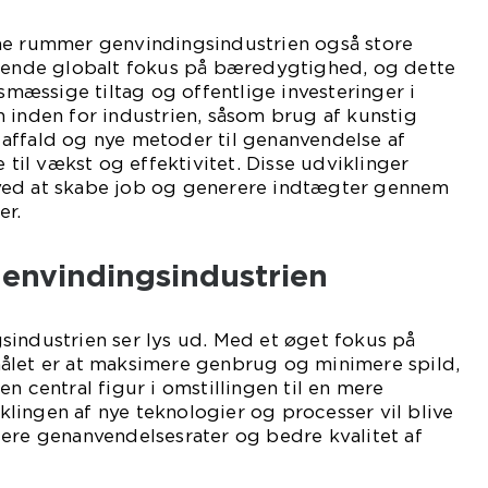
ne rummer genvindingsindustrien også store
igende globalt fokus på bæredygtighed, og dette
gsmæssige tiltag og offentlige investeringer i
 inden for industrien, såsom brug af kunstig
af affald og nye metoder til genanvendelse af
e til vækst og effektivitet. Disse udviklinger
ved at skabe job og generere indtægter gennem
er.
genvindingsindustrien
sindustrien ser lys ud. Med et øget fokus på
ålet er at maksimere genbrug og minimere spild,
n central figur i omstillingen til en mere
lingen af nye teknologier og processer vil blive
ere genanvendelsesrater og bedre kvalitet af