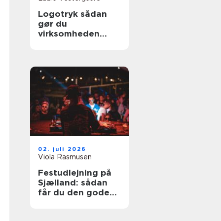
Logotryk sådan
gør du
virksomheden
synlig i hverdagen
02. juli 2026
Viola Rasmusen
Festudlejning på
Sjælland: sådan
får du den gode
festoplevelse