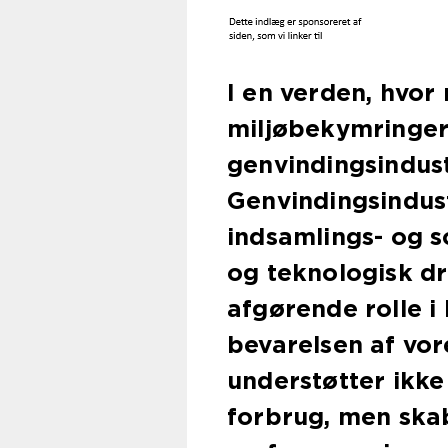
I en verden, hvor
miljøbekymringer
genvindingsindust
Genvindingsindust
indsamlings- og s
og teknologisk dre
afgørende rolle i
bevarelsen af vor
understøtter ikke
forbrug, men ska