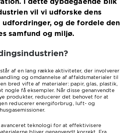
ation. I dette dybdegående blik
ustrien vil vi udforske dens
 udfordringer, og de fordele den
es samfund og miljø.
dingsindustrien?
tår af en lang række aktiviteter, der involverer
handling og omdannelse af affaldsmaterialer til
n bred vifte af materialer: papir, glas, plastik,
ot nogle få eksempler. Når disse genanvendte
ye produkter, reducerer det behovet for at
igen reducerer energiforbrug, luft- og
husgasemissioner.
 avanceret teknologi for at effektivisere
aterialerne bliver genanvendt korrekt. Fra