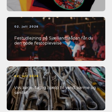
02. juli 2026
Festudlejning på Sjælland: sådan får du
den gode festoplevelse
02. juli 2026
Vvs køge: faglig hjælp til vand, varme og
sanitet