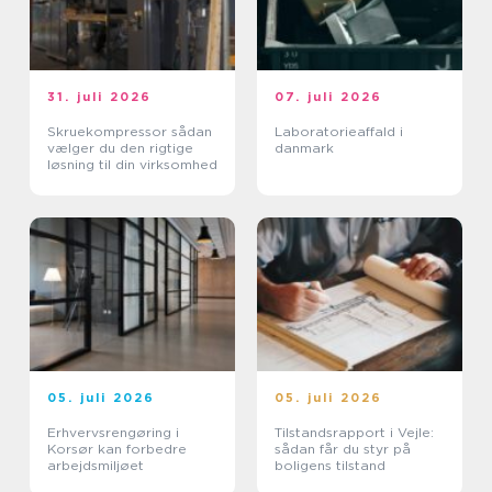
31. juli 2026
07. juli 2026
Skruekompressor sådan
Laboratorieaffald i
vælger du den rigtige
danmark
løsning til din virksomhed
05. juli 2026
05. juli 2026
Erhvervsrengøring i
Tilstandsrapport i Vejle:
Korsør kan forbedre
sådan får du styr på
arbejdsmiljøet
boligens tilstand