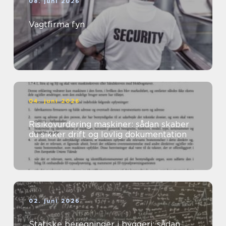
08. juni 2026
Vagtfirma fyn
04. juni 2026
Risikovurdering maskiner: sådan skaber
du sikker drift og lovlig dokumentation
02. juni 2026
Statiske beregninger i byggeri: sådan