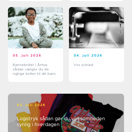
05. juli 2026
04. juli 2026
Børnebriller i Århus:
Vvs solrød
sådan vælger du de
rigtige briller til dit barn
02. juli 2026
Logotryk sådan gør du virksomheden
synlig i hverdagen