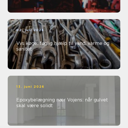
02. juli 2026
Vvs køge: faglig hjælp til vand, varme og
sanitet
13. juni 2026
Epoxybelægning nær Vojens: når gulvet
skal være solidt