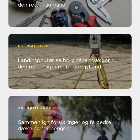
den rette fagmand
02. maj 2026
Landinspektør aalborg sådan vælger du
den rette fagperson i nordjylland
28. april 2026
Sammenlign forsikringer og få bedre
dækning for pengene