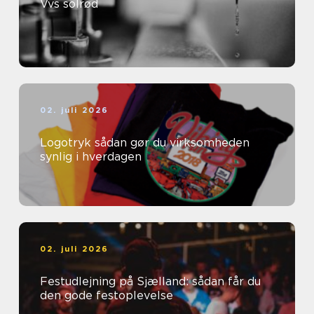
Vvs solrød
02. juli 2026
Logotryk sådan gør du virksomheden
synlig i hverdagen
02. juli 2026
Festudlejning på Sjælland: sådan får du
den gode festoplevelse