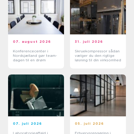
07. august 2026
31. juli 2026
Konferencecenter i
Skruekompressor sådan
Nordsjælland gør team-
vælger du den rigtige
dagen til en drøm
løsning til din virksomhed
07. juli 2026
05. juli 2026
Laboratorieaffald i
Erhvervsrengøring i