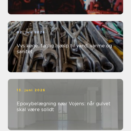
02. juli 2026
Vvs køge: faglig hjælp til vand, varme og
sanitet
13. juni 2026
Epoxybelægning nær Vojens: når gulvet
skal være solidt