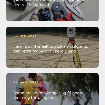
Elektriker kerteminde sådan vælger du
den rette fagmand
02. maj 2026
Landinspektør aalborg sådan vælger du
den rette fagperson i nordjylland
28. april 2026
Sammenlign forsikringer og få bedre
dækning for pengene