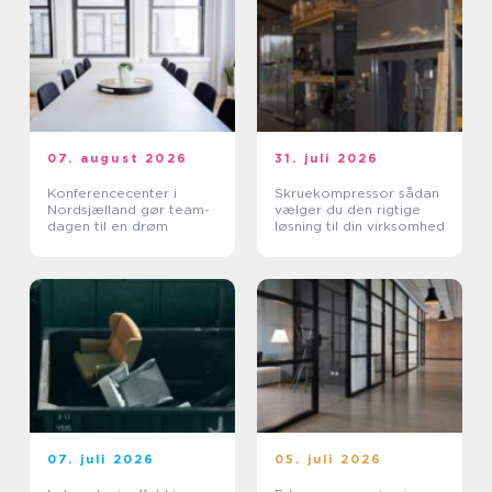
07. august 2026
31. juli 2026
Konferencecenter i
Skruekompressor sådan
Nordsjælland gør team-
vælger du den rigtige
dagen til en drøm
løsning til din virksomhed
07. juli 2026
05. juli 2026