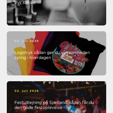
Vvs solrød
02. juli 2026
Logotryk sådan gør du virksomheden
synlig i hverdagen
02. juli 2026
Festudlejning på Sjælland: sådan får du
den gode festoplevelse