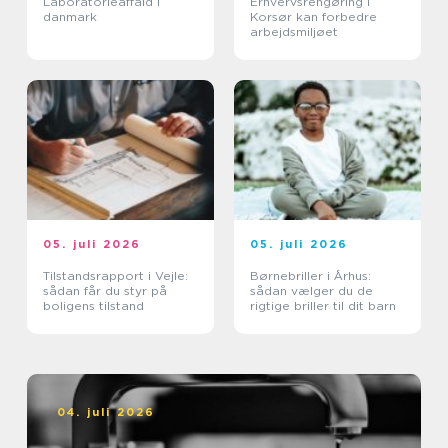
Laboratorieaffald i
Erhvervsrengøring i
danmark
Korsør kan forbedre
arbejdsmiljøet
05. juli 2026
05. juli 2026
Tilstandsrapport i Vejle:
Børnebriller i Århus:
sådan får du styr på
sådan vælger du de
boligens tilstand
rigtige briller til dit barn
04. juli 2026