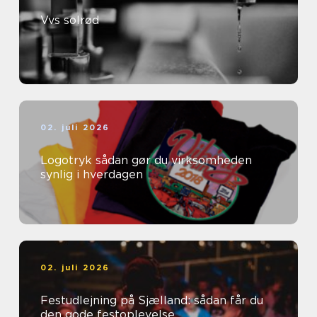
Vvs solrød
02. juli 2026
Logotryk sådan gør du virksomheden
synlig i hverdagen
02. juli 2026
Festudlejning på Sjælland: sådan får du
den gode festoplevelse