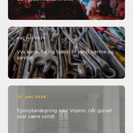
02. juli 2026
Vvs køge: faglig hjælp til vand, varme og
sanitet
13. juni 2026
Epoxybelægning nær Vojens: når gulvet
skal være solidt