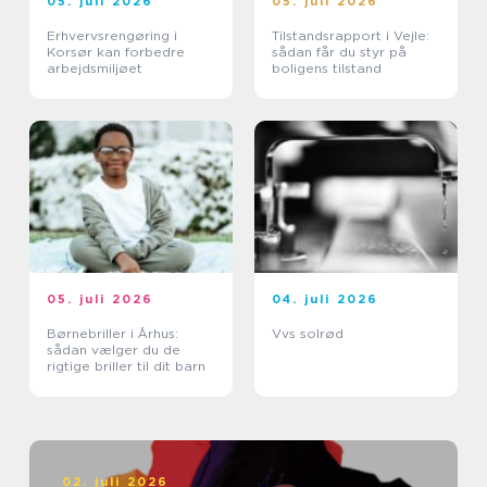
05. juli 2026
05. juli 2026
Erhvervsrengøring i
Tilstandsrapport i Vejle:
Korsør kan forbedre
sådan får du styr på
arbejdsmiljøet
boligens tilstand
05. juli 2026
04. juli 2026
Børnebriller i Århus:
Vvs solrød
sådan vælger du de
rigtige briller til dit barn
02. juli 2026