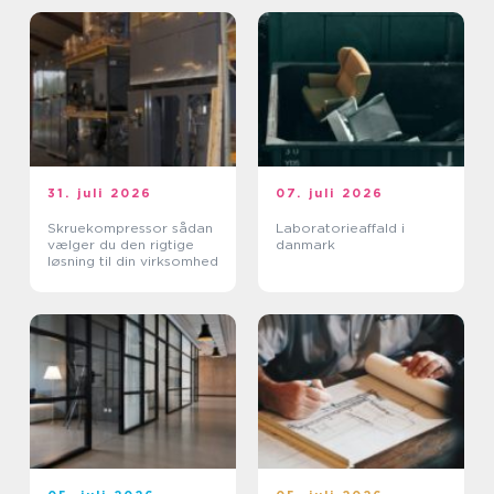
31. juli 2026
07. juli 2026
Skruekompressor sådan
Laboratorieaffald i
vælger du den rigtige
danmark
løsning til din virksomhed