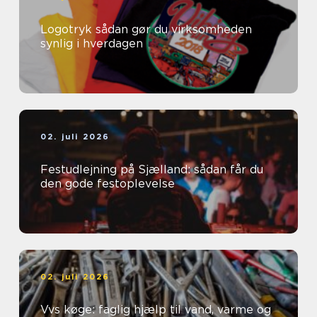
Logotryk sådan gør du virksomheden
synlig i hverdagen
02. juli 2026
Festudlejning på Sjælland: sådan får du
den gode festoplevelse
02. juli 2026
Vvs køge: faglig hjælp til vand, varme og