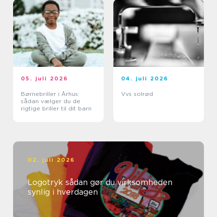
05. juli 2026
04. juli 2026
Børnebriller i Århus:
Vvs solrød
sådan vælger du de
rigtige briller til dit barn
02. juli 2026
Logotryk sådan gør du virksomheden
synlig i hverdagen