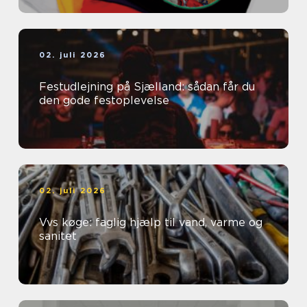
02. juli 2026
Festudlejning på Sjælland: sådan får du
den gode festoplevelse
02. juli 2026
Vvs køge: faglig hjælp til vand, varme og
sanitet