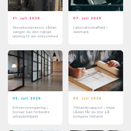
31. juli 2026
07. juli 2026
Skruekompressor sådan
Laboratorieaffald i
vælger du den rigtige
danmark
løsning til din virksomhed
05. juli 2026
05. juli 2026
Erhvervsrengøring i
Tilstandsrapport i Vejle:
Korsør kan forbedre
sådan får du styr på
arbejdsmiljøet
boligens tilstand