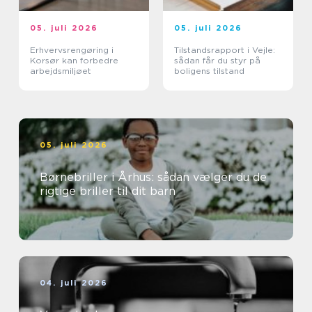
05. juli 2026
05. juli 2026
Erhvervsrengøring i
Tilstandsrapport i Vejle:
Korsør kan forbedre
sådan får du styr på
arbejdsmiljøet
boligens tilstand
05. juli 2026
Børnebriller i Århus: sådan vælger du de
rigtige briller til dit barn
04. juli 2026