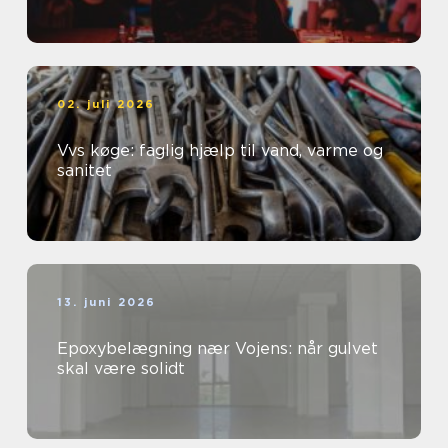
02. juli 2026
Vvs køge: faglig hjælp til vand, varme og
sanitet
13. juni 2026
Epoxybelægning nær Vojens: når gulvet
skal være solidt