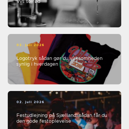
Vvs solrød
02. juli 2026
Logotryk sådan gør du virksomheden
synlig i hverdagen
02. juli 2026
Festudlejning på Sjælland: sådan får du
den gode festoplevelse