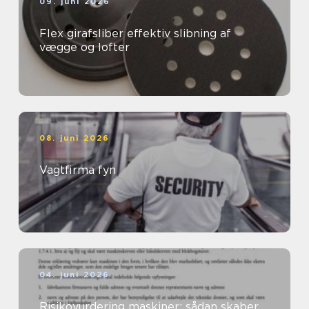
09. juni 2026
Flex girafsliber effektiv slibning af
vægge og lofter
08. juni 2026
Vagtfirma fyn
04. juni 2026
Risikovurdering maskiner: sådan skaber