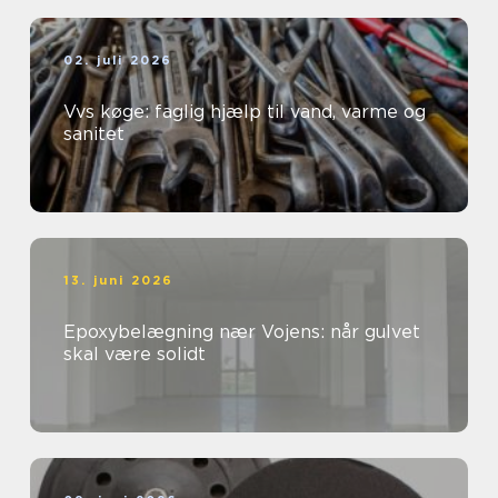
02. juli 2026
Vvs køge: faglig hjælp til vand, varme og
sanitet
13. juni 2026
Epoxybelægning nær Vojens: når gulvet
skal være solidt